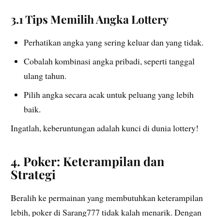
3.1 Tips Memilih Angka Lottery
Perhatikan angka yang sering keluar dan yang tidak.
Cobalah kombinasi angka pribadi, seperti tanggal
ulang tahun.
Pilih angka secara acak untuk peluang yang lebih
baik.
Ingatlah, keberuntungan adalah kunci di dunia lottery!
4. Poker: Keterampilan dan
Strategi
Beralih ke permainan yang membutuhkan keterampilan
lebih, poker di Sarang777 tidak kalah menarik. Dengan