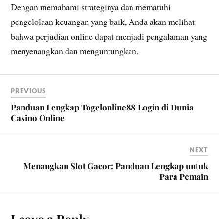
Dengan memahami strateginya dan mematuhi
pengelolaan keuangan yang baik, Anda akan melihat
bahwa perjudian online dapat menjadi pengalaman yang
menyenangkan dan menguntungkan.
PREVIOUS
Panduan Lengkap Togelonline88 Login di Dunia
Casino Online
NEXT
Menangkan Slot Gacor: Panduan Lengkap untuk
Para Pemain
Leave a Reply