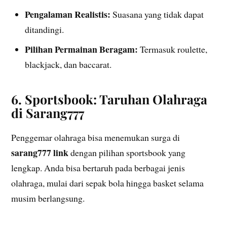
Pengalaman Realistis:
Suasana yang tidak dapat
ditandingi.
Pilihan Permainan Beragam:
Termasuk roulette,
blackjack, dan baccarat.
6. Sportsbook: Taruhan Olahraga
di Sarang777
Penggemar olahraga bisa menemukan surga di
sarang777 link
dengan pilihan sportsbook yang
lengkap. Anda bisa bertaruh pada berbagai jenis
olahraga, mulai dari sepak bola hingga basket selama
musim berlangsung.