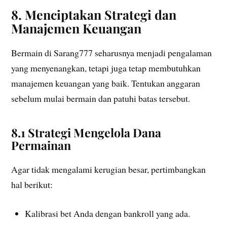
8. Menciptakan Strategi dan
Manajemen Keuangan
Bermain di Sarang777 seharusnya menjadi pengalaman
yang menyenangkan, tetapi juga tetap membutuhkan
manajemen keuangan yang baik. Tentukan anggaran
sebelum mulai bermain dan patuhi batas tersebut.
8.1 Strategi Mengelola Dana
Permainan
Agar tidak mengalami kerugian besar, pertimbangkan
hal berikut:
Kalibrasi bet Anda dengan bankroll yang ada.