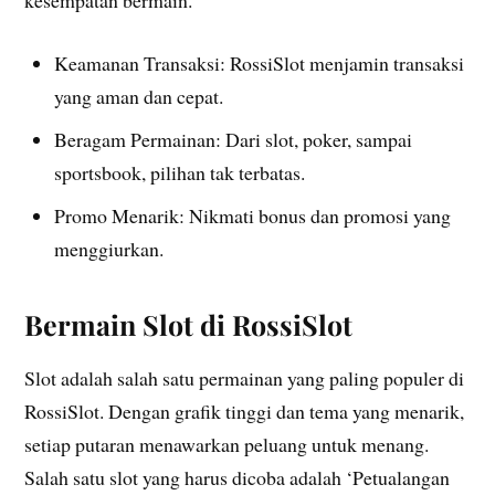
kesempatan bermain.
Keamanan Transaksi: RossiSlot menjamin transaksi
yang aman dan cepat.
Beragam Permainan: Dari slot, poker, sampai
sportsbook, pilihan tak terbatas.
Promo Menarik: Nikmati bonus dan promosi yang
menggiurkan.
Bermain Slot di RossiSlot
Slot adalah salah satu permainan yang paling populer di
RossiSlot. Dengan grafik tinggi dan tema yang menarik,
setiap putaran menawarkan peluang untuk menang.
Salah satu slot yang harus dicoba adalah ‘Petualangan