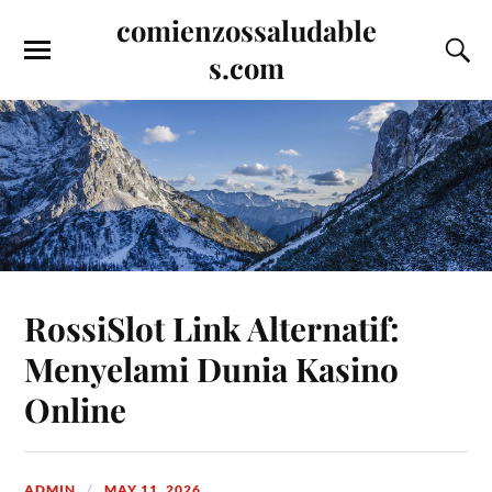
comienzossaludable
s.com
RossiSlot Link Alternatif:
Menyelami Dunia Kasino
Online
ADMIN
MAY 11, 2026