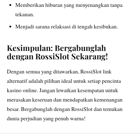
Memberikan hiburan yang menyenangkan tanpa
tekanan.
Menjadi sarana relaksasi di tengah kesibukan.
Kesimpulan: Bergabunglah
dengan RossiSlot Sekarang!
Dengan semua yang ditawarkan, RossiSlot link
alternatif adalah pilihan ideal untuk setiap pencinta
kasino online. Jangan lewatkan kesempatan untuk
merasakan keseruan dan mendapatkan kemenangan
besar. Bergabunglah dengan RossiSlot dan temukan
dunia perjudian yang penuh warna!